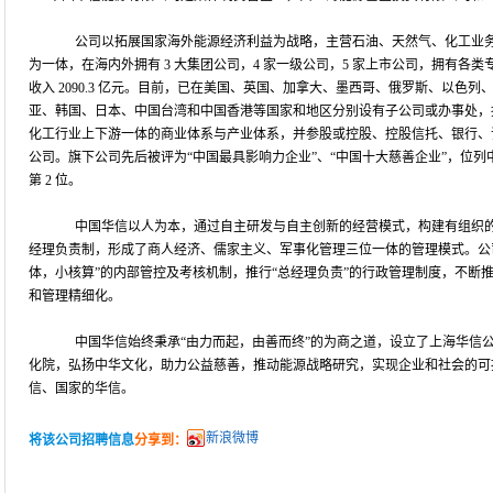
公司以拓展国家海外能源经济利益为战略，主营石油、天然气、化工业务
为一体，在海内外拥有 3 大集团公司，4 家一级公司，5 家上市公司，拥有各类专业
收入 2090.3 亿元。目前，已在美国、英国、加拿大、墨西哥、俄罗斯、以色
亚、韩国、日本、中国台湾和中国香港等国家和地区分别设有子公司或办事处，
化工行业上下游一体的商业体系与产业体系，并参股或控股、控股信托、银行、
公司。旗下公司先后被评为“中国最具影响力企业”、“中国十大慈善企业”，位列中国 50
第 2 位。
中国华信以人为本，通过自主研发与自主创新的经营模式，构建有组织的
经理负责制，形成了商人经济、儒家主义、军事化管理三位一体的管理模式。公司
体，小核算”的内部管控及考核机制，推行“总经理负责”的行政管理制度，不断
和管理精细化。
中国华信始终秉承“由力而起，由善而终”的为商之道，设立了上海华信公
化院，弘扬中华文化，助力公益慈善，推动能源战略研究，实现企业和社会的可
信、国家的华信。
新浪微博
将该公司招聘信息
分享到：