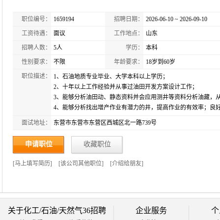
职位编号：
1659194
招聘日期：
2026-06-10 ~ 2026-09-10
工资待遇：
面议
工作地点：
山东
招聘人数：
5人
学历：
本科
性别要求：
不限
年龄要求：
18岁到60岁
职位描述：
1、石油地质专业毕业、大学本科以上学历；
2、十年以上工作经验并从事过油田开发方案设计工作；
3、能够分析油田动、静态资料并会应用测井等资料分析油藏，
4、能够分析找出增产作业有潜力的井，提高作业的有效率；良
面试地址：
东营市东营市东营区西城区北一路739号
申请职位
收藏职位
[
马上填写简历
]
[
该公司其他职位
]
[
介绍给朋友
]
关于化工/石油/天然气36招聘
企业服务
个