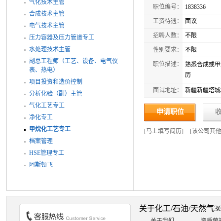
气化技术主管
职位编号：
1838336
合成技术主管
工资待遇：
面议
电气技术主管
招聘人数：
不限
压力容器及压力管道专工
水处理技术主管
性别要求：
不限
副总工程师（工艺、设备、电气仪
职位描述：
熟悉合成或甲
表、热电）
历
项目投资和造价控制
面试地址：
新疆新疆塔城
分析化验（副）主管
气化工艺专工
申请职位
净化专工
甲烷化工艺专工
[
马上填写简历
]
[
该公司其
档案管理
HSE管理专工
阿斯顿飞
关于化工/石油/天然气3