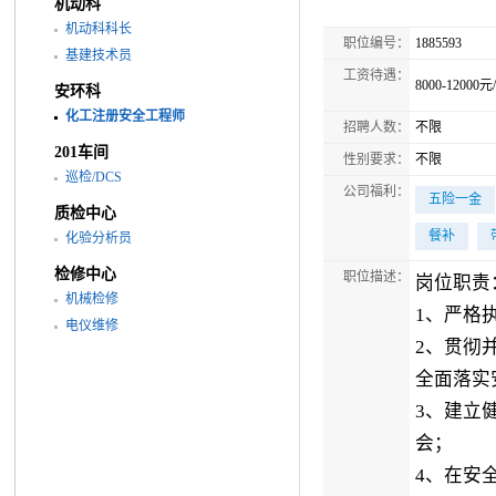
机动科
机动科科长
职位编号：
1885593
基建技术员
工资待遇：
8000-12000元
安环科
化工注册安全工程师
招聘人数：
不限
201车间
性别要求：
不限
巡检/DCS
公司福利：
五险一金
质检中心
餐补
化验分析员
检修中心
职位描述：
岗位职责
机械检修
1、严格
电仪维修
2、贯彻
全面落实
3、建立
会；
4、在安