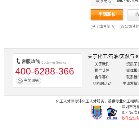
联系电话：
188-77639759
申请职位
[
马上填写简历
]
[
该公司其
关于化工/石油/天然气3
关于我们
资质荣
400-6288-366
推广计划
媒体报
合作客户
联系我
有奖纠错
36招聘活动
申请友情
化工人才网
专注
化工人才
服务，提供专业
化工招聘
深圳市万泉
ICP No:
粤B
软件企业