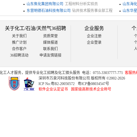
山东焦化集团有限公司
工程材料分析实验员
山东海
东营明德石油科技有限公司
钻井技术服务事业部工程
山东华
服务部定向工程师
关于化工/石油/天然气36招聘
企业服务
个
关于我们
资质荣誉
企业注册
推广计划
媒体报道
企业登录
合作客户
联系我们
36招聘活动
申请友情链接
化工人才
服务，提供专业
化工招聘
及
化工猎头
服务
电话：0755-33037777-771
客服热线：
深圳市万泉河科技股份有限公司 版权所有 ©2002-2026
ICP No:
粤B2-20050572
粤ICP备08034547号
软件企业认定证书
国家级高新技术企业称号