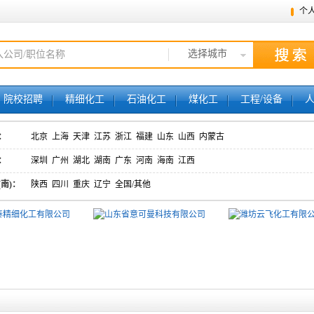
个
选择城市
院校招聘
精细化工
石油化工
煤化工
工程/设备
：
北京
上海
天津
江苏
浙江
福建
山东
山西
内蒙古
：
深圳
广州
湖北
湖南
广东
河南
海南
江西
(南)：
陕西
四川
重庆
辽宁
全国/其他