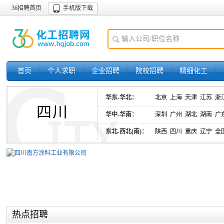
36招聘首页
手机版下载
首页
个人求职
企业招聘
院校招聘
精细化工
华东-华北：
北京
上海
天津
江苏
浙
四川
华中-华南：
深圳
广州
湖北
湖南
广
东北-西北(南)：
陕西
四川
重庆
辽宁
全
热点招聘