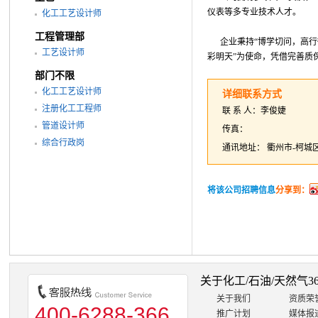
仪表等多专业技术人才。
化工工艺设计师
工程管理部
企业秉持“博学切问，高行微
工艺设计师
彩明天”为使命，凭借完善质
部门不限
化工工艺设计师
详细联系方式
注册化工工程师
联 系 人：
李俊婕
管道设计师
传真：
综合行政岗
通讯地址：
衢州市-柯城
将该公司招聘信息
分享到：
关于化工/石油/天然气3
关于我们
资质荣
400-6288-366
推广计划
媒体报