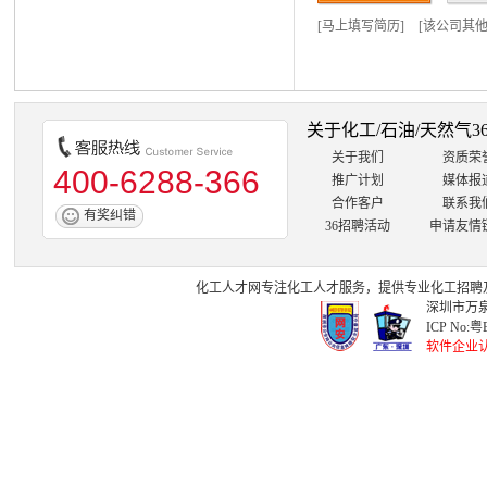
[
马上填写简历
]
[
该公司其
关于化工/石油/天然气3
关于我们
资质荣
400-6288-366
推广计划
媒体报
合作客户
联系我
有奖纠错
36招聘活动
申请友情
化工人才网
专注
化工人才
服务，提供专业
化工招聘
深圳市万泉
ICP No:
粤B
软件企业