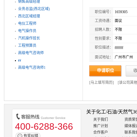
销售高级经理
业务总监(西北区域)
职位编号：
1659305
西北区域经理
工资待遇：
面议
电仪工程师
招聘人数：
不限
电气操作员
汽机操作班长
性别要求：
不限
工程预算员
职位描述：
fffffff
高级电气咨询师
面试地址：
广州市广州
rr
高级电气咨询师1
申请职位
[
马上填写简历
]
[
该公司其
关于化工/石油/天然气3
关于我们
资质荣
400-6288-366
推广计划
媒体报
合作客户
联系我
有奖纠错